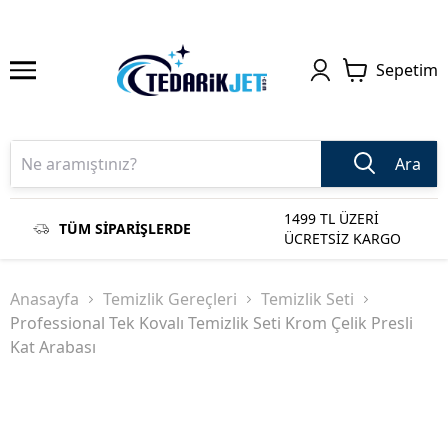
Sepetim
Ara
1499 TL ÜZERİ
TÜM SİPARİŞLERDE
ÜCRETSİZ KARGO
Anasayfa
Temizlik Gereçleri
Temizlik Seti
Professional Tek Kovalı Temizlik Seti Krom Çelik Presli
Kat Arabası