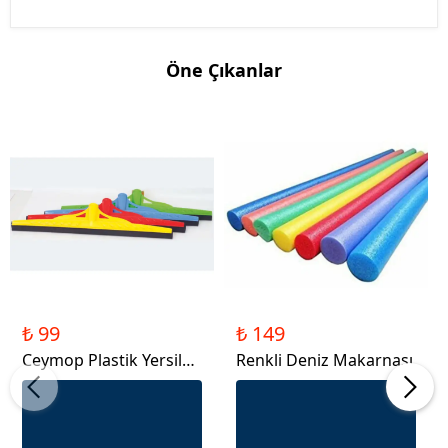
Öne Çıkanlar
₺ 99
₺ 149
Ceymop Plastik Yersil
Renkli Deniz Makarnası
55 Cm