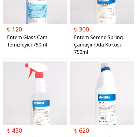
₺ 120
₺ 300
Entem Glass Cam
Entem Serene Spring
Temizleyici 750ml
Çamaşır Oda Kokusu
750ml
₺ 450
₺ 620