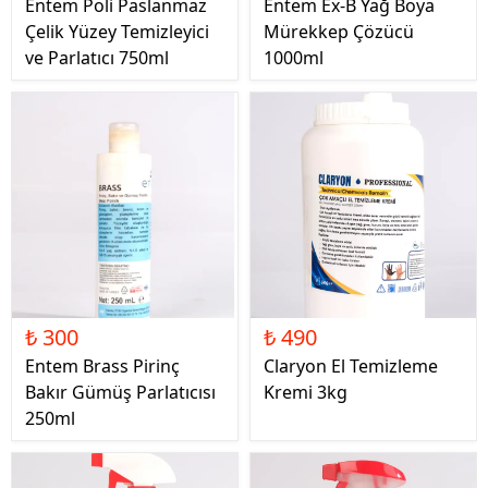
Entem Poli Paslanmaz
Entem Ex-B Yağ Boya
Çelik Yüzey Temizleyici
Mürekkep Çözücü
ve Parlatıcı 750ml
1000ml
₺ 300
₺ 490
Entem Brass Pirinç
Claryon El Temizleme
Bakır Gümüş Parlatıcısı
Kremi 3kg
250ml