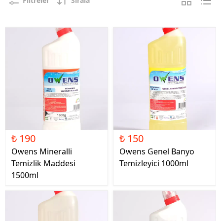
Filtreler
Sırala
₺ 190
₺ 150
Owens Mineralli
Owens Genel Banyo
Temizlik Maddesi
Temizleyici 1000ml
1500ml