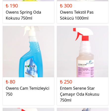
₺ 190
₺ 300
Owens Spring Oda
Owens Tekstil Pas
Kokusu 750ml
Sökücü 1000ml
₺ 80
₺ 250
Owens Cam Temizleyici
Entem Serene Star
750
Çamaşır Oda Kokusu
750ml