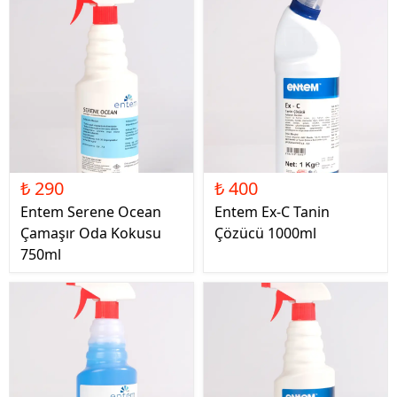
₺ 290
₺ 400
Entem Serene Ocean
Entem Ex-C Tanin
Çamaşır Oda Kokusu
Çözücü 1000ml
750ml