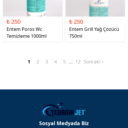
₺ 250
₺ 250
Entem Poros Wc
Entem Grill Yağ Çözücü
Temizleme 1000ml
750ml
1
2
3
4
5
12
Sonraki
Sosyal Medyada Biz