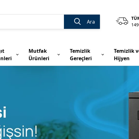
TÜM
Ara
149
ıt
Mutfak
Temizlik
Temizlik v
nleri
Ürünleri
Gereçleri
Hijyen