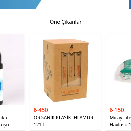
Öne Çıkanlar
₺ 450
₺ 150
oku
ORGANİK KLASİK IHLAMUR
Miray Lif
tuşu
12'Lİ
Havlusu 1