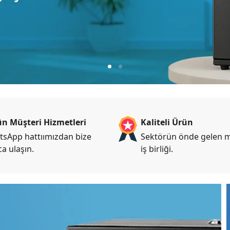
1
2
n Müşteri Hizmetleri
Kaliteli Ürün
sApp hattıımızdan bize
Sektörün önde gelen m
ca ulaşın.
iş birliği.