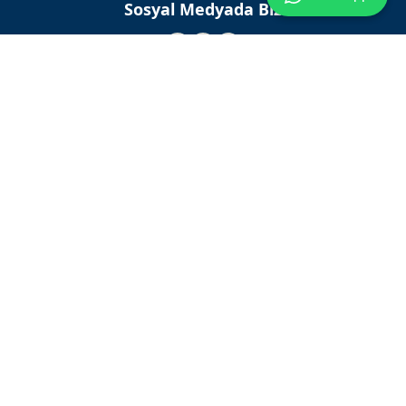
Sosyal Medyada Biz
İptal
Şirketimiz
Kategorilerimiz
Popüler Markalar
Alışveriş ve Sipariş
AZD Ambalaj - Tüm hakları saklıdır.