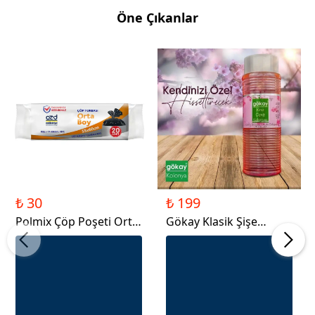
Öne Çıkanlar
₺ 30
₺ 199
Polmix Çöp Poşeti Orta
Gökay Klasik Şişe
Boy 80gr
Kolonya 400 ml- Kiraz
Çiçeği