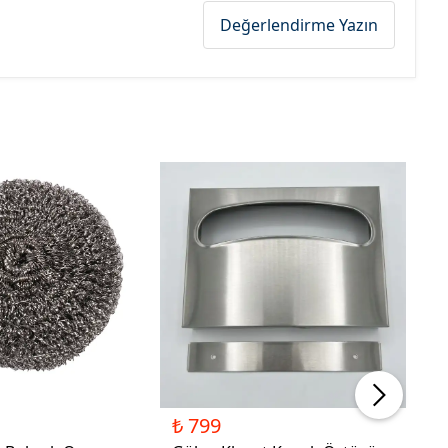
Değerlendirme Yazın
₺ 799
₺ 