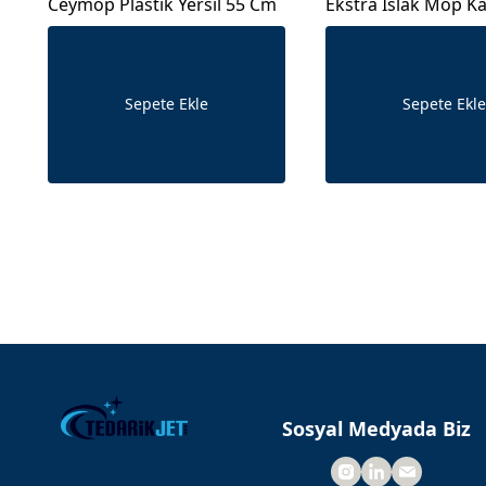
Ceymop Plastik Yersil 55 Cm
Ekstra Islak Mop K
Dar Ceymop - Kırmı
Sepete Ekle
Sepete Ekle
Sosyal Medyada Biz