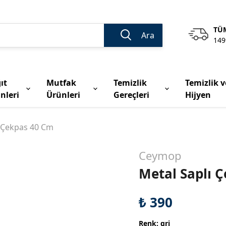
TÜM
Ara
149
ıt
Mutfak
Temizlik
Temizlik v
nleri
Ürünleri
Gereçleri
Hijyen
ı Çekpas 40 Cm
Ceymop
Metal Saplı 
₺ 390
Renk
:
gri