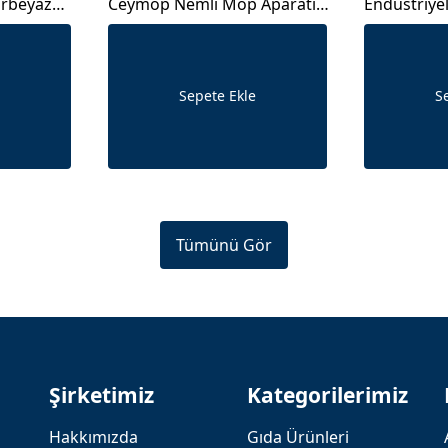
arbeyaz
Ceymop Nemli Mop Aparatı
Endüstriye
zı Renk
Palet 50 Cm
Top Teli
Sepete Ekle
S
Tümünü Gör
Şirketimiz
Kategorilerimiz
Hakkımızda
Gıda Ürünleri