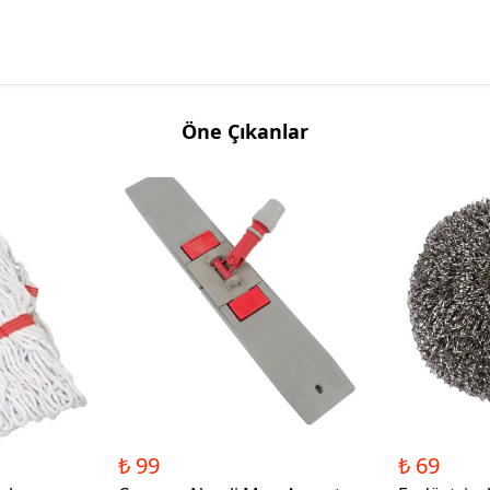
Öne Çıkanlar
₺ 99
₺ 69