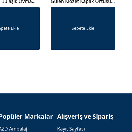
l Bulaşık Ovma
Gülen Klozet Kapak Örtüsü
Lu
Aparatı
No
epete Ekle
Sepete Ekle
Popüler Markalar
Alışveriş ve Sipariş
AZD Ambalaj
Kayıt Sayfası