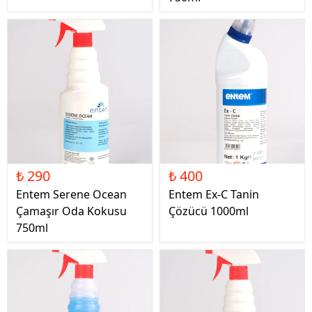
₺ 290
₺ 400
Entem Serene Ocean
Entem Ex-C Tanin
Çamaşır Oda Kokusu
Çözücü 1000ml
750ml