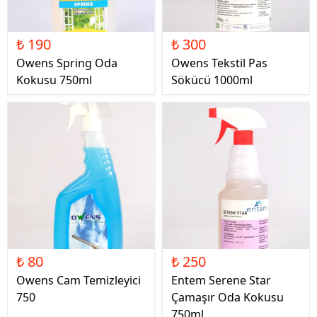
₺ 190
₺ 300
Owens Spring Oda
Owens Tekstil Pas
Kokusu 750ml
Sökücü 1000ml
₺ 80
₺ 250
Owens Cam Temizleyici
Entem Serene Star
750
Çamaşır Oda Kokusu
750ml