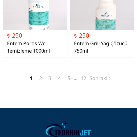
₺ 250
₺ 250
Entem Poros Wc
Entem Grill Yağ Çözücü
Temizleme 1000ml
750ml
1
2
3
4
5
12
Sonraki