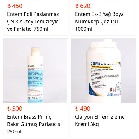
₺ 450
₺ 620
Entem Poli Paslanmaz
Entem Ex-B Yağ Boya
Çelik Yüzey Temizleyici
Mürekkep Çözücü
ve Parlatıcı 750ml
1000ml
₺ 300
₺ 490
Entem Brass Pirinç
Claryon El Temizleme
Bakır Gümüş Parlatıcısı
Kremi 3kg
250ml