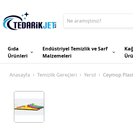
Gıda
Endüstriyel Temizlik ve Sarf
Kağ
Ürünleri
Malzemeleri
Ürü
Anasayfa
Temizlik Gereçleri
Yersil
Ceymop Plast