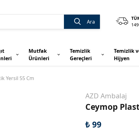
TÜM
Ara
149
ıt
Mutfak
Temizlik
Temizlik v
nleri
Ürünleri
Gereçleri
Hijyen
ik Yersil 55 Cm
AZD Ambalaj
Ceymop Plast
₺ 99