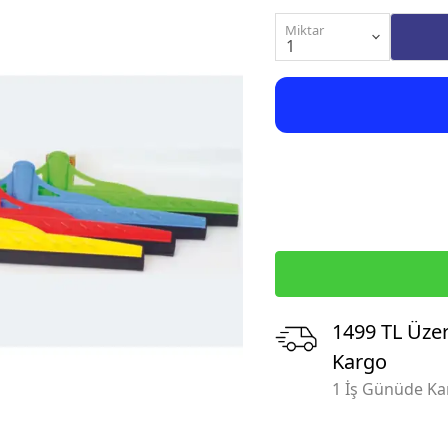
Miktar
1499 TL Üzer
Kargo
1 İş Günüde K