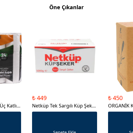
Öne Çıkanlar
₺ 449
₺ 450
Üç Katlı
Netküp Tek Sargılı Küp Şeker
ORGANİK K
5000gr
(TÜRK LAVA
Sepete Ekle
S