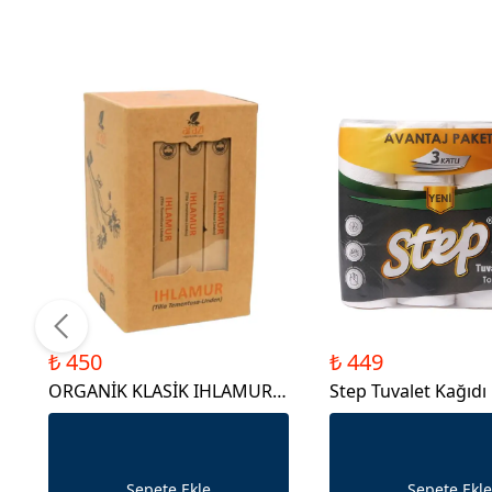
₺ 450
₺ 449
ORGANİK KLASİK IHLAMUR
Step Tuvalet Kağıdı 
12'Lİ
24'lü
Sepete Ekle
Sepete Ekle