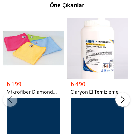
Öne Çıkanlar
₺ 199
₺ 490
Mikrofiber Diamond
Claryon El Temizleme
Bez, 4'lü Paket Temizlik
Kremi 3kg
Bezi 40x40