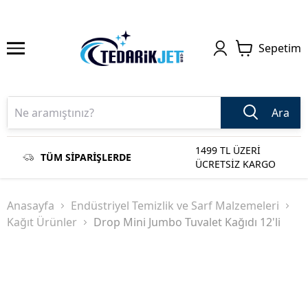
Sepetim
Ara
1499 TL ÜZERİ
TÜM SİPARİŞLERDE
ÜCRETSİZ KARGO
Anasayfa
Endüstriyel Temizlik ve Sarf Malzemeleri
Kağıt Ürünler
Drop Mini Jumbo Tuvalet Kağıdı 12'li