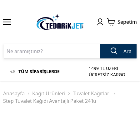
Sepetim
Ara
1499 TL ÜZERİ
TÜM SİPARİŞLERDE
ÜCRETSİZ KARGO
Anasayfa
Kağıt Ürünleri
Tuvalet Kağıtları
Step Tuvalet Kağıdı Avantajlı Paket 24'lü