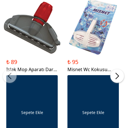
₺ 89
₺ 95
Islak Mop Aparatı Dar
Misnet Wc Kokusu
Plastik
Klozet Blok Klozet Koku
Giderici
Sepete Ekle
Sepete Ekle