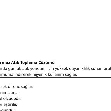
zdırmaz Atık Toplama Çözümü
nlarda günlük atık yönetimi için yüksek dayanıklılık sunan pr
inimuma indirerek hijyenik kullanım sağlar.
ksek direnç sağlar.
lanım sunar.
al ölçüdedir.
eştirilir.
uygundur.