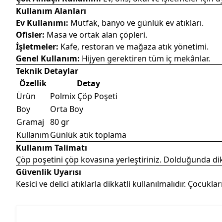
Kullanım Alanları
Ev Kullanımı:
Mutfak, banyo ve günlük ev atıkları.
Ofisler:
Masa ve ortak alan çöpleri.
İşletmeler:
Kafe, restoran ve mağaza atık yönetimi.
Genel Kullanım:
Hijyen gerektiren tüm iç mekânlar.
Teknik Detaylar
Özellik
Detay
Ürün
Polmix Çöp Poşeti
Boy
Orta Boy
Gramaj
80 gr
Kullanım
Günlük atık toplama
Kullanım Talimatı
Çöp poşetini çöp kovasına yerleştiriniz. Dolduğunda dikk
Güvenlik Uyarısı
Kesici ve delici atıklarla dikkatli kullanılmalıdır. Çocuk