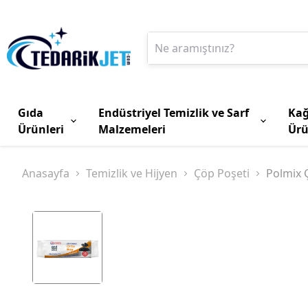
Gıda
Endüstriyel Temizlik ve Sarf
Kağ
Ürünleri
Malzemeleri
Ürü
Anasayfa
Temizlik ve Hijyen
Çöp Poşeti
Polmix 