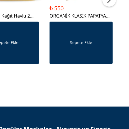
₺ 550
₺ 
Kağıt Havlu 2
ORGANİK KLASİK PAPATYA
OR
 Ekonomik Paket
16'LI
epete Ekle
Sepete Ekle