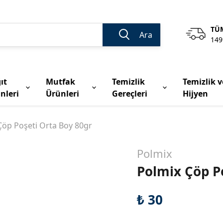
TÜM
Ara
149
ıt
Mutfak
Temizlik
Temizlik v
nleri
Ürünleri
Gereçleri
Hijyen
Çöp Poşeti Orta Boy 80gr
Polmix
Polmix Çöp P
₺ 30