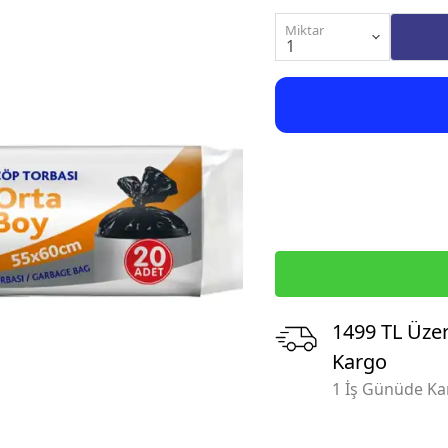
Miktar
1499 TL Üzer
Kargo
1 İş Günüde K