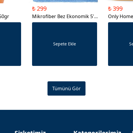
₺ 299
₺ 399
50gr
Mikrofiber Bez Ekonomik 5'li
Only Home 
40X40 CM
Katlı 12'li
Sepete Ekle
S
Tümünü Gör