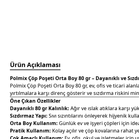
Ürün Açıklaması
Polmix Çöp Poşeti Orta Boy 80 gr – Dayanıklı ve Sı
Polmix Çöp Poşeti Orta Boy 80 gr, ev, ofis ve ticari ala
yırtılmalara karşı direnç gösterir ve sızdırma riskini m
Öne Çıkan Özellikler
Dayanıklı 80 gr Kalınlık:
Ağır ve ıslak atıklara karşı yü
Sızdırmaz Yapı:
Sıvı sızıntılarını önleyerek hijyenik kul
Orta Boy Kullanım:
Günlük ev ve işyeri çöpleri için ide
Pratik Kullanım:
Kolay açılır ve çöp kovalarına rahat yerl
Çok Amaçlı Kullanım:
Ev, ofis, okul ve işletmeler için 