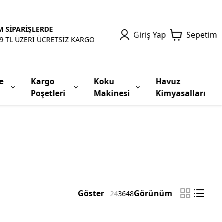
 SİPARİŞLERDE
Giriş Yap
Sepetim
9 TL ÜZERİ ÜCRETSİZ KARGO
e
Kargo
Koku
Havuz
Poşetleri
Makinesi
Kimyasalları
Göster
Görünüm
24
36
48