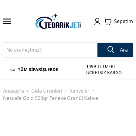
Sepetim
Ara
1499 TL ÜZERİ
TÜM SİPARİŞLERDE
ÜCRETSİZ KARGO
Anasayfa
Gıda Ürünleri
Kahveler
Nescafe Gold 900gr Teneke Granül Kahve