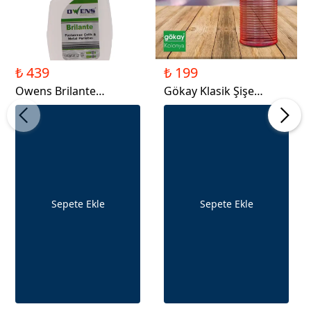
₺ 439
₺ 199
Owens Brilante
Gökay Klasik Şişe
Paslanmaz&Çelik
Kolonya 400 ml- Kiraz
Parlatıcısı 750ml
Çiçeği
Sepete Ekle
Sepete Ekle