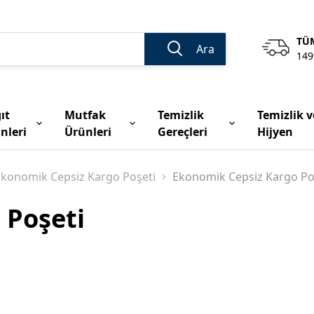
TÜM
Ara
149
ıt
Mutfak
Temizlik
Temizlik v
nleri
Ürünleri
Gereçleri
Hijyen
Ekonomik Cepsiz Kargo Poşeti
Ekonomik Cepsiz Kargo Po
 Poşeti