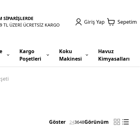
 SİPARİŞLERDE
Giriş Yap
Sepetim
9 TL ÜZERİ ÜCRETSİZ KARGO
e
Kargo
Koku
Havuz
Poşetleri
Makinesi
Kimyasalları
şeti
Göster
Görünüm
24
36
48