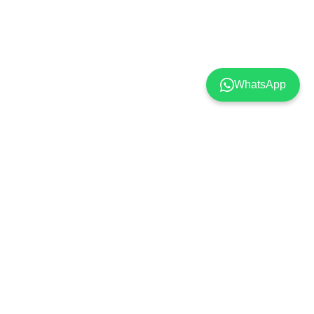
WhatsApp
Popüler Markalar
Alışveriş ve Sipariş
AZD Ambalaj
Kayıt Sayfası
Ceymop
Satış Sözleşmesi
Only
İşlem Rehberi
ENTEM
Ödeme Seçenekleri
Owens
Güvenli Alışveriş
Miray Life
KVKK ve Gizlilik Politikası