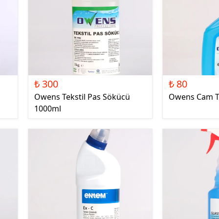
₺ 300
₺ 80
Owens Tekstil Pas Sökücü
Owens Cam Te
1000ml