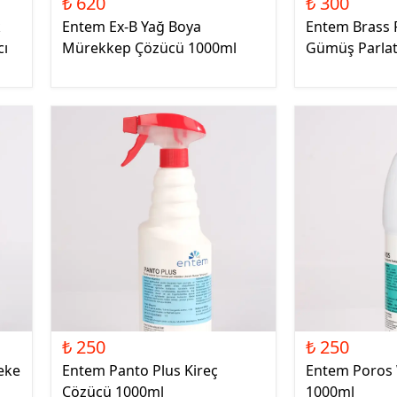
₺ 620
₺ 300
k
Entem Ex-B Yağ Boya
Entem Brass P
cı
Mürekkep Çözücü 1000ml
Gümüş Parlat
₺ 250
₺ 250
eke
Entem Panto Plus Kireç
Entem Poros
Çözücü 1000ml
1000ml