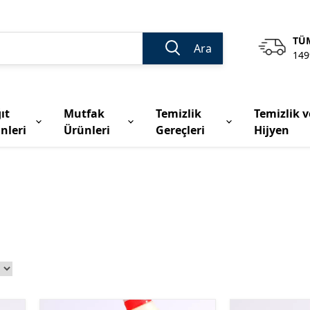
TÜM
Ara
149
ıt
Mutfak
Temizlik
Temizlik v
nleri
Ürünleri
Gereçleri
Hijyen