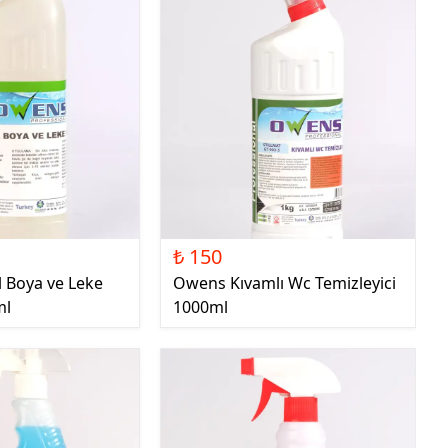
₺ 150
l Boya ve Leke
Owens Kıvamlı Wc Temizleyici
ml
1000ml