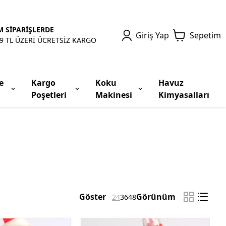
 SİPARİŞLERDE
Giriş Yap
Sepetim
9 TL ÜZERİ ÜCRETSİZ KARGO
e
Kargo
Koku
Havuz
Poşetleri
Makinesi
Kimyasalları
Göster
Görünüm
24
36
48