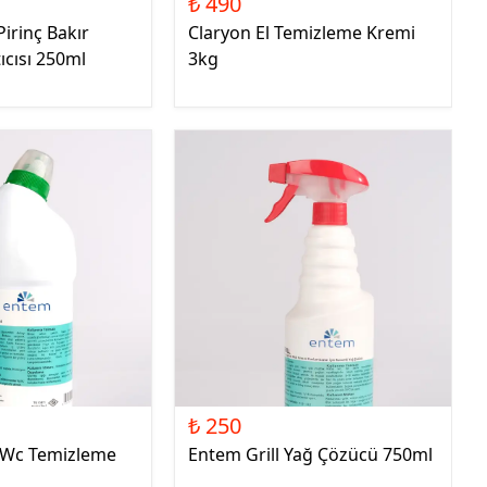
₺ 490
irinç Bakır
Claryon El Temizleme Kremi
ıcısı 250ml
3kg
₺ 250
 Wc Temizleme
Entem Grill Yağ Çözücü 750ml