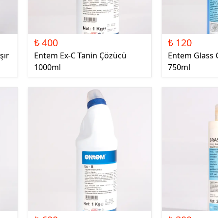
₺ 400
₺ 120
şır
Entem Ex-C Tanin Çözücü
Entem Glass 
1000ml
750ml