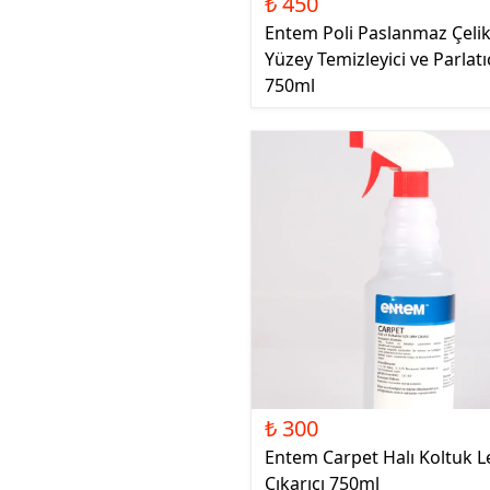
₺ 450
Entem Poli Paslanmaz Çeli
Yüzey Temizleyici ve Parlatı
750ml
₺ 300
Entem Carpet Halı Koltuk L
Çıkarıcı 750ml