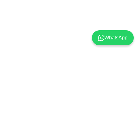
WhatsApp
Popüler Markalar
Alışveriş ve Sipariş
AZD Ambalaj
Kayıt Sayfası
Ceymop
Satış Sözleşmesi
Only
İşlem Rehberi
ENTEM
Ödeme Seçenekleri
Owens
Güvenli Alışveriş
Miray Life
KVKK ve Gizlilik Politikası