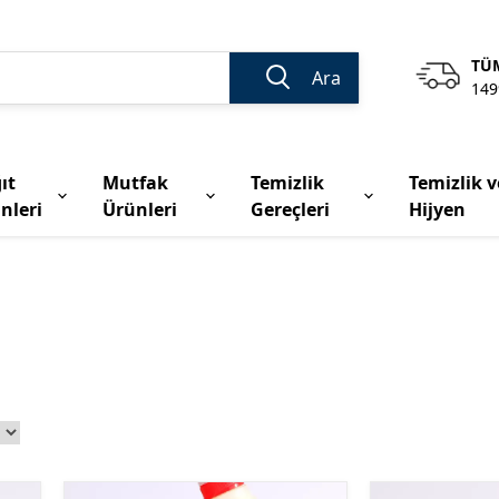
TÜM
Ara
149
ıt
Mutfak
Temizlik
Temizlik v
nleri
Ürünleri
Gereçleri
Hijyen