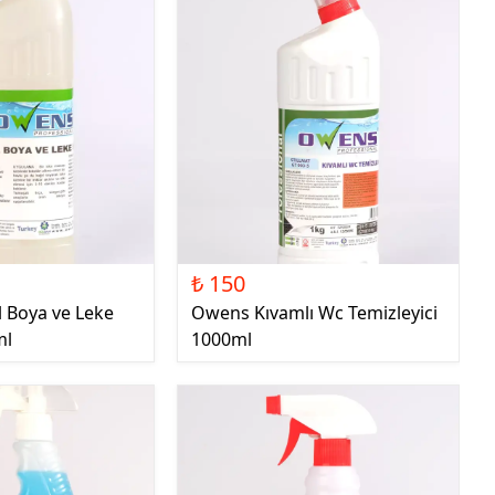
₺ 150
l Boya ve Leke
Owens Kıvamlı Wc Temizleyici
ml
1000ml