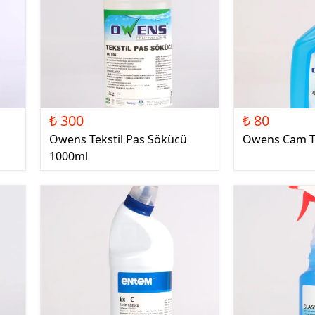
₺ 300
₺ 80
Owens Tekstil Pas Sökücü
Owens Cam Te
1000ml