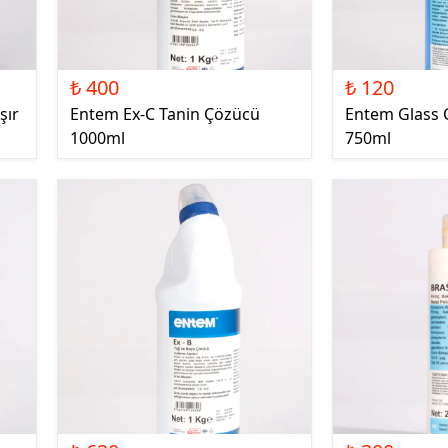
₺ 400
₺ 120
şır
Entem Ex-C Tanin Çözücü
Entem Glass 
1000ml
750ml