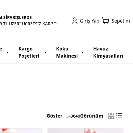
 SİPARİŞLERDE
Giriş Yap
Sepetim
9 TL ÜZERİ ÜCRETSİZ KARGO
e
Kargo
Koku
Havuz
Poşetleri
Makinesi
Kimyasalları
Göster
Görünüm
24
36
48