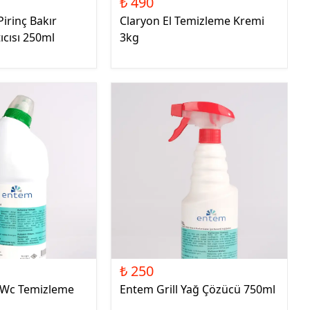
₺ 490
irinç Bakır
Claryon El Temizleme Kremi
ıcısı 250ml
3kg
₺ 250
 Wc Temizleme
Entem Grill Yağ Çözücü 750ml