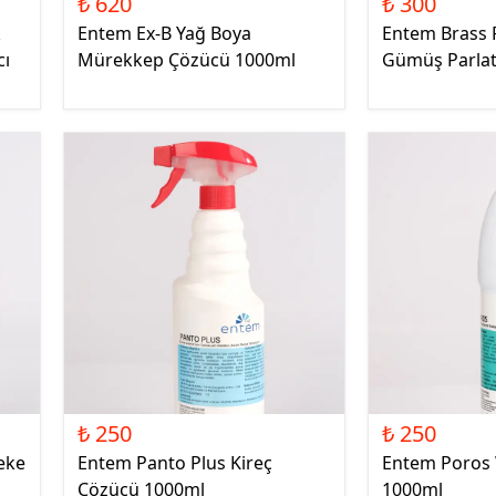
₺ 620
₺ 300
k
Entem Ex-B Yağ Boya
Entem Brass P
cı
Mürekkep Çözücü 1000ml
Gümüş Parlat
₺ 250
₺ 250
eke
Entem Panto Plus Kireç
Entem Poros
Çözücü 1000ml
1000ml