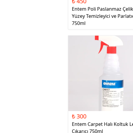
₺ 450
Entem Poli Paslanmaz Çeli
Yüzey Temizleyici ve Parlatı
750ml
₺ 300
Entem Carpet Halı Koltuk L
Çıkarıcı 750ml