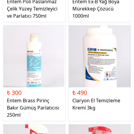
Entem Poli Paslanmaz
Entem Ex-B Yağ Boya
Çelik Yüzey Temizleyici
Mürekkep Çözücü
ve Parlatıcı 750ml
1000ml
₺ 300
₺ 490
Entem Brass Pirinç
Claryon El Temizleme
Bakır Gümüş Parlatıcısı
Kremi 3kg
250ml