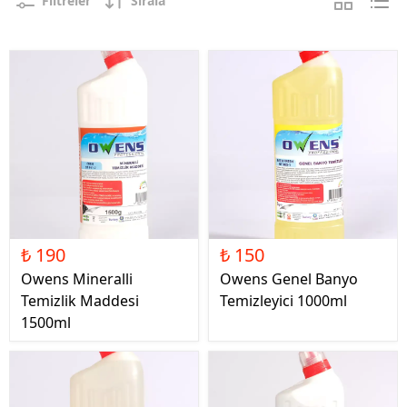
Filtreler
Sırala
₺ 190
₺ 150
Owens Mineralli
Owens Genel Banyo
Temizlik Maddesi
Temizleyici 1000ml
1500ml