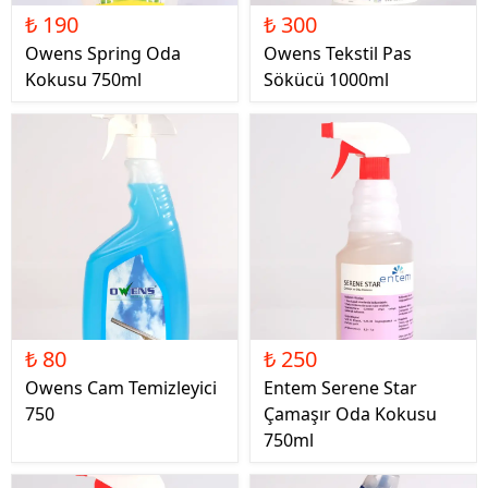
₺ 190
₺ 300
Owens Spring Oda
Owens Tekstil Pas
Kokusu 750ml
Sökücü 1000ml
₺ 80
₺ 250
Owens Cam Temizleyici
Entem Serene Star
750
Çamaşır Oda Kokusu
750ml