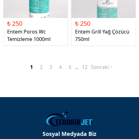
₺ 250
₺ 250
Entem Poros Wc
Entem Grill Yağ Çözücü
Temizleme 1000ml
750ml
1
2
3
4
5
12
Sonraki
Sosyal Medyada Biz