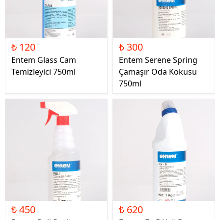
₺ 120
₺ 300
Entem Glass Cam
Entem Serene Spring
Temizleyici 750ml
Çamaşır Oda Kokusu
750ml
₺ 450
₺ 620