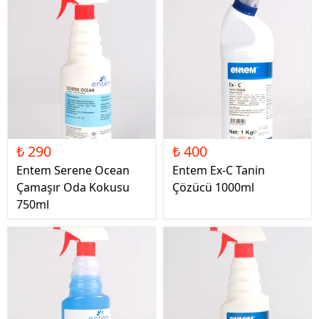
₺ 290
₺ 400
Entem Serene Ocean
Entem Ex-C Tanin
Çamaşır Oda Kokusu
Çözücü 1000ml
750ml