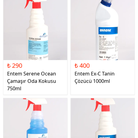
₺ 290
₺ 400
Entem Serene Ocean
Entem Ex-C Tanin
Çamaşır Oda Kokusu
Çözücü 1000ml
750ml