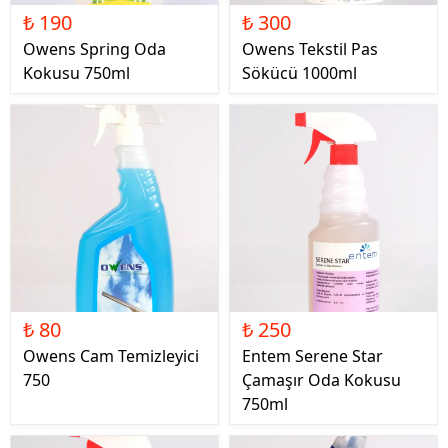
₺ 190
₺ 300
Owens Spring Oda
Owens Tekstil Pas
Kokusu 750ml
Sökücü 1000ml
₺ 80
₺ 250
Owens Cam Temizleyici
Entem Serene Star
750
Çamaşır Oda Kokusu
750ml