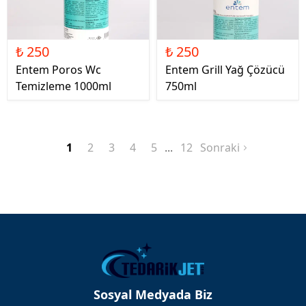
₺ 250
₺ 250
Entem Poros Wc
Entem Grill Yağ Çözücü
Temizleme 1000ml
750ml
1
2
3
4
5
12
Sonraki
Sosyal Medyada Biz