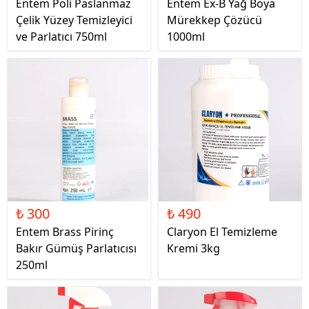
Entem Poli Paslanmaz
Entem Ex-B Yağ Boya
Çelik Yüzey Temizleyici
Mürekkep Çözücü
ve Parlatıcı 750ml
1000ml
₺ 300
₺ 490
Entem Brass Pirinç
Claryon El Temizleme
Bakır Gümüş Parlatıcısı
Kremi 3kg
250ml