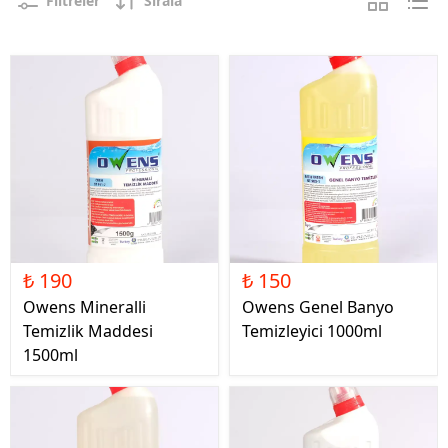
Filtreler
Sırala
₺ 190
₺ 150
Owens Mineralli
Owens Genel Banyo
Temizlik Maddesi
Temizleyici 1000ml
1500ml