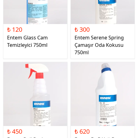
₺ 120
₺ 300
Entem Glass Cam
Entem Serene Spring
Temizleyici 750ml
Çamaşır Oda Kokusu
750ml
₺ 450
₺ 620