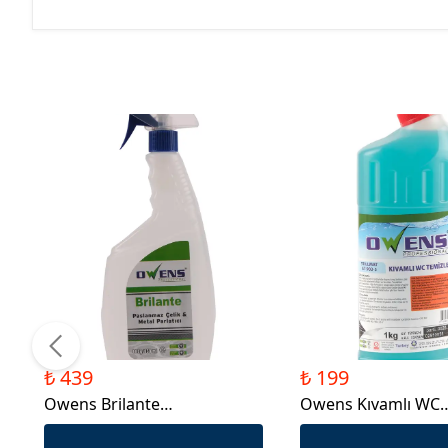
₺ 439
₺ 199
Owens Brilante
Owens Kıvamlı WC
Paslanmaz&Çelik Parlatıcısı
Temizleme 1kg