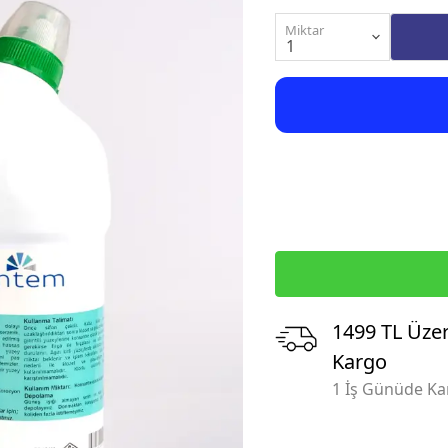
Miktar
1499 TL Üzer
Kargo
1 İş Günüde K