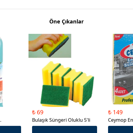
Öne Çıkanlar
₺ 69
₺ 149
Bulaşık Süngeri Oluklu 5'li
Ceymop End
Süngeri 4'l