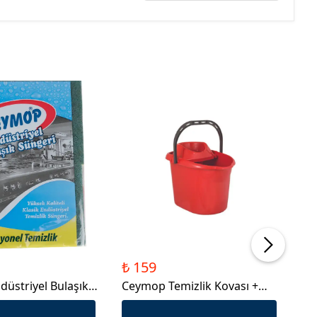
₺ 159
₺ 
üstriyel Bulaşık
Ceymop Temizlik Kovası +
Ce
ü
Sıkma
12