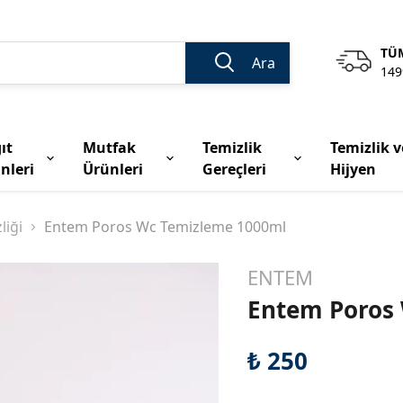
TÜM
Ara
149
ıt
Mutfak
Temizlik
Temizlik v
nleri
Ürünleri
Gereçleri
Hijyen
liği
Entem Poros Wc Temizleme 1000ml
ENTEM
Entem Poros
₺ 250