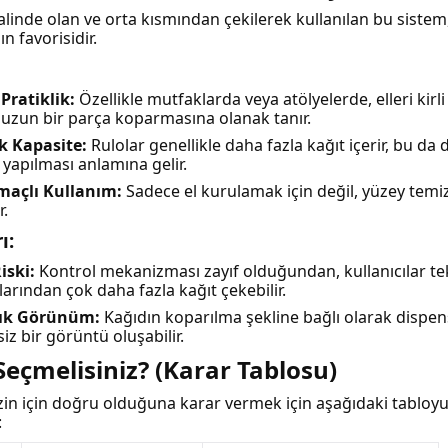
alinde olan ve orta kısmından çekilerek kullanılan bu sistem
n favorisidir.
 Pratiklik:
Özellikle mutfaklarda veya atölyelerde, elleri kirl
a uzun bir parça koparmasına olanak tanır.
k Kapasite:
Rulolar genellikle daha fazla kağıt içerir, bu da
yapılması anlamına gelir.
maçlı Kullanım:
Sadece el kurulamak için değil, yüzey temizl
r.
ı:
iski:
Kontrol mekanizması zayıf olduğundan, kullanıcılar te
çlarından çok daha fazla kağıt çekebilir.
ık Görünüm:
Kağıdın koparılma şekline bağlı olarak dispe
iz bir görüntü oluşabilir.
Seçmelisiniz? (Karar Tablosu)
in için doğru olduğuna karar vermek için aşağıdaki tabloy
: