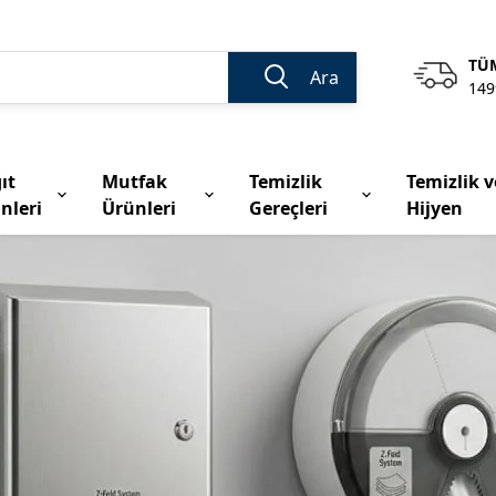
TÜM
Ara
149
ıt
Mutfak
Temizlik
Temizlik v
nleri
Ürünleri
Gereçleri
Hijyen