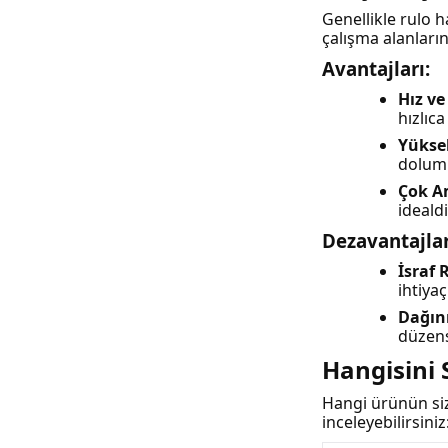
Genellikle rulo h
çalışma alanlarını
Avantajları:
Hız ve
hızlıc
Yükse
dolum 
Çok A
idealdi
Dezavantajlar
İsraf R
ihtiya
Dağın
düzens
Hangisini 
Hangi ürünün siz
inceleyebilirsiniz