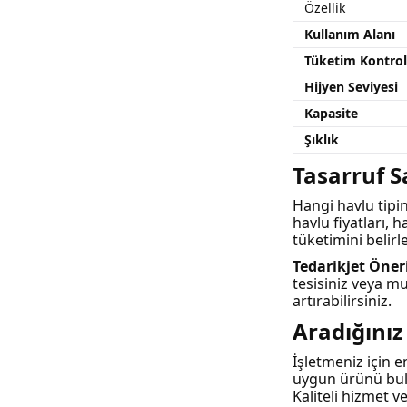
Özellik
Kullanım Alanı
Tüketim Kontro
Hijyen Seviyesi
Kapasite
Şıklık
Tasarruf S
Hangi havlu tipin
havlu fiyatları, 
tüketimini belirl
Tedarikjet Öner
tesisiniz veya m
artırabilirsiniz.
Aradığınız
İşletmeniz için 
uygun ürünü bu
Kaliteli hizmet ve 