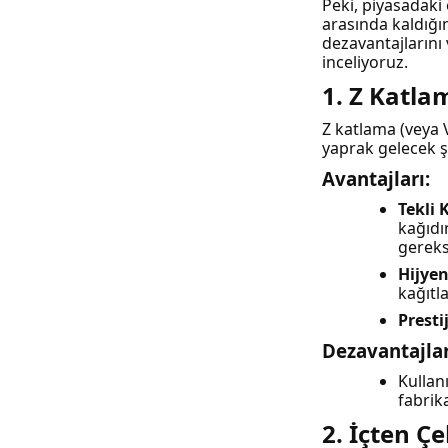
Peki, piyasadaki
arasında kaldığın
dezavantajlarını
inceliyoruz.
1. Z Katla
Z katlama (veya V
yaprak gelecek ş
Avantajları:
Tekli 
kağıdı
gereks
Hijyen
kağıtl
Prestij
Dezavantajlar
Kullan
fabrika
2. İçten Ç