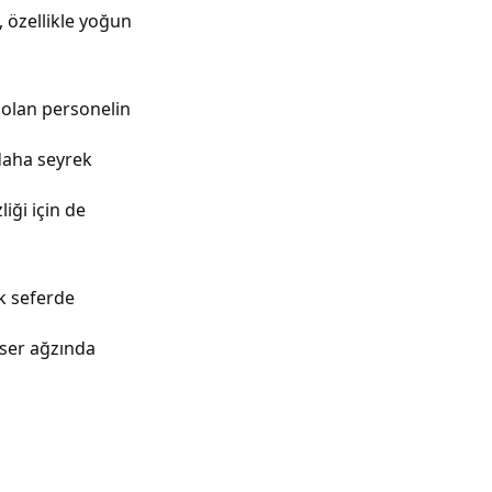
, özellikle yoğun
i olan personelin
 daha seyrek
iği için de
k seferde
nser ağzında
u