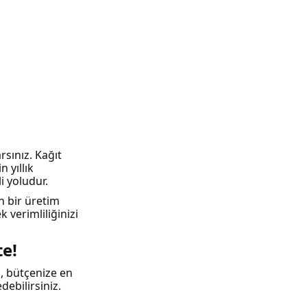
sınız. Kağıt
 yıllık
i yoludur.
n bir üretim
 verimliliğinizi
te!
k, bütçenize en
debilirsiniz.