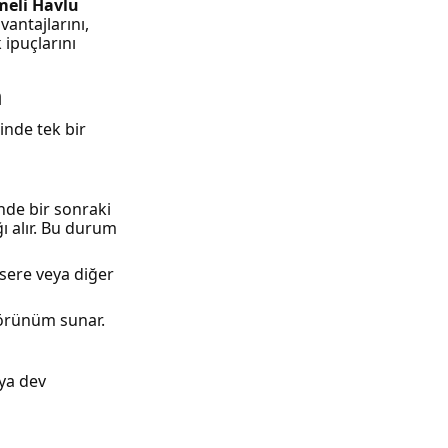
meli Havlu
vantajlarını,
ipuçlarını
m
inde tek bir
nde bir sonraki
ı alır. Bu durum
sere veya diğer
 görünüm sunar.
eya dev