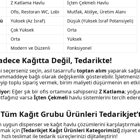
Z Katlama Havlu
İçten Çekmeli Havlu
Ofis, Restoran WC, Lobi
Mutfak, Atölye, Üretim Alanı
lü
Yüksek (Az İsraf)
Düşük (Yüksek İsraf Potansiyeli)
Çok Yüksek
Orta
Orta
Yüksek
Modern ve Düzenli
Fonksiyonel
adece Kağıtta Değil, Tedarikte!
i seçerseniz seçin, asıl tasarrufu
toptan alım
yaparak sağlar
hammaddeye bağlı olarak değişkenlik gösterebilir. İşletmenizin
eyip toplu sipariş vermek, birim maliyeti düşürmenin en etkil
iyor:
Eğer şık bir ofis ortamına sahipseniz
Z Katlama
; yoğu
utfağınız varsa
İçten Çekmeli
havlu sistemlerini tercih ederek
 Tüm Kağıt Grubu Ürünleri Tedarikjet’
en uygun dispenser ve kağıt havlu çözümlerini karşılaştırma
lmak için
[Tedarikjet Kağıt Ürünleri Kategorimizi]
ziyaret e
hızlı teslimat ile tedarik süreçlerinizi dijitalleştirin!