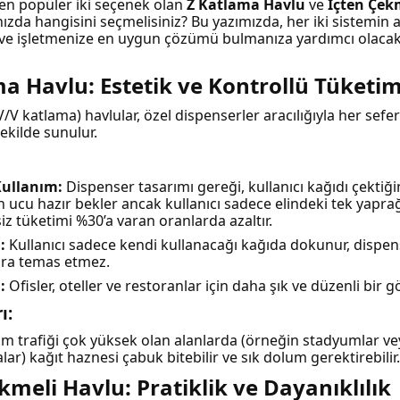
 en popüler iki seçenek olan
Z Katlama Havlu
ve
İçten Çek
ızda hangisini seçmelisiniz? Bu yazımızda, her iki sistemin a
 ve işletmenize en uygun çözümü bulmanıza yardımcı olacak 
ma Havlu: Estetik ve Kontrollü Tüketi
/V katlama) havlular, özel dispenserler aracılığıyla her sefer
ekilde sunulur.
Kullanım:
Dispenser tasarımı gereği, kullanıcı kağıdı çektiği
n ucu hazır bekler ancak kullanıcı sadece elindeki tek yaprağ
iz tüketimi %30’a varan oranlarda azaltır.
:
Kullanıcı sadece kendi kullanacağı kağıda dokunur, dispen
ara temas etmez.
:
Ofisler, oteller ve restoranlar için daha şık ve düzenli bir
ı:
ım trafiği çok yüksek olan alanlarda (örneğin stadyumlar v
lar) kağıt haznesi çabuk bitebilir ve sık dolum gerektirebilir.
ekmeli Havlu: Pratiklik ve Dayanıklılık