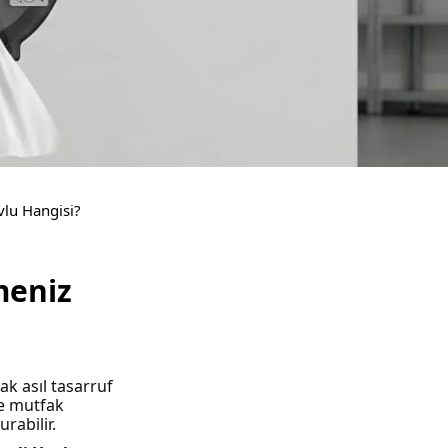
vlu Hangisi?
meniz
k asıl tasarruf
ve mutfak
rabilir.